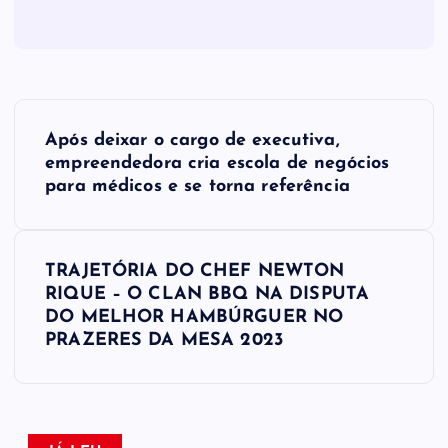
N
Após deixar o cargo de executiva,
a
empreendedora cria escola de negócios
para médicos e se torna referência
v
e
TRAJETÓRIA DO CHEF NEWTON
RIQUE – O CLAN BBQ NA DISPUTA
g
DO MELHOR HAMBÚRGUER NO
PRAZERES DA MESA 2023
a
ç