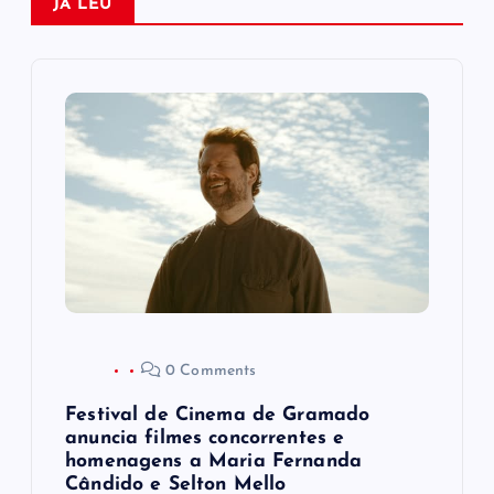
ã
JÁ LEU
o
d
e
P
o
s
0 Comments
t
Festival de Cinema de Gramado
anuncia filmes concorrentes e
homenagens a Maria Fernanda
Cândido e Selton Mello