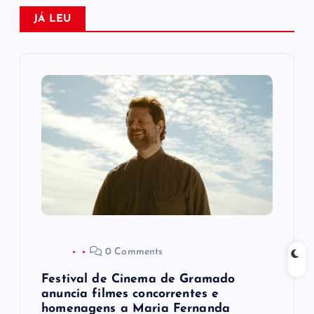
ç
JÁ LEU
ã
o
d
e
P
o
s
0 Comments
t
Festival de Cinema de Gramado
anuncia filmes concorrentes e
homenagens a Maria Fernanda