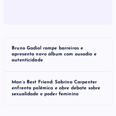
N
Bruno Gadiol rompe barreiras e
a
apresenta novo álbum com ousadia e
autenticidade
v
e
Man’s Best Friend: Sabrina Carpenter
enfrenta polêmica e abre debate sobre
g
sexualidade e poder feminino
a