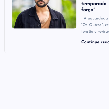
temporada 
força”
A aguardada s
“Os Outros”, es
tensão e revira
Continue rea