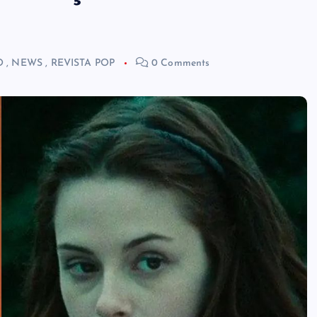
O
,
NEWS
,
REVISTA POP
0 Comments