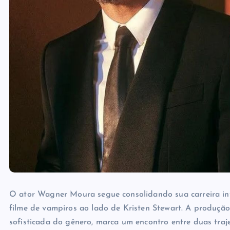
O ator
Wagner Moura
segue consolidando sua carreira in
filme de vampiros ao lado de
Kristen Stewart
. A produçã
sofisticada do gênero, marca um encontro entre duas tra