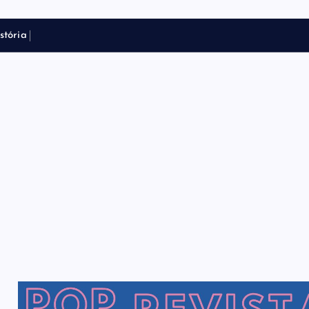
s
t
ó
r
i
a
e
t
r
a
n
s
f
o
r
m