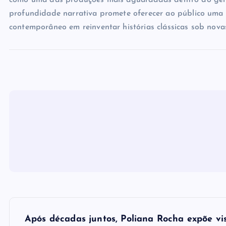
como uma das produções mais aguardadas dentro do gêner
profundidade narrativa promete oferecer ao público uma 
contemporâneo em reinventar histórias clássicas sob novas
N
Após décadas juntos, Poliana Rocha expõe v