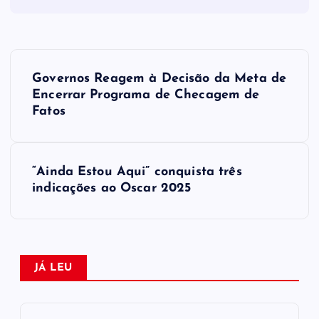
N
Governos Reagem à Decisão da Meta de
a
Encerrar Programa de Checagem de
Fatos
v
e
“Ainda Estou Aqui” conquista três
indicações ao Oscar 2025
g
a
ç
JÁ LEU
ã