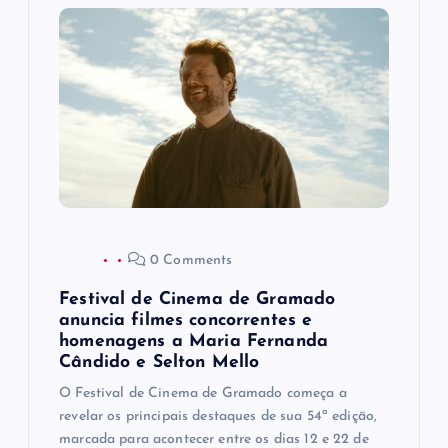
o
d
e
P
o
0 Comments
s
Festival de Cinema de Gramado
t
anuncia filmes concorrentes e
homenagens a Maria Fernanda
Cândido e Selton Mello
O Festival de Cinema de Gramado começa a
revelar os principais destaques de sua 54ª edição,
marcada para acontecer entre os dias 12 e 22 de