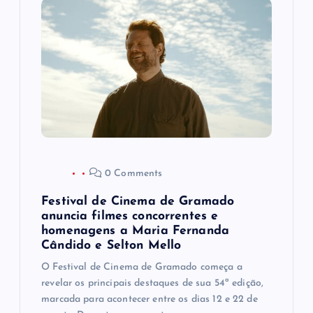
o
d
e
P
o
0 Comments
s
Festival de Cinema de Gramado
t
anuncia filmes concorrentes e
homenagens a Maria Fernanda
Cândido e Selton Mello
O Festival de Cinema de Gramado começa a
revelar os principais destaques de sua 54ª edição,
marcada para acontecer entre os dias 12 e 22 de