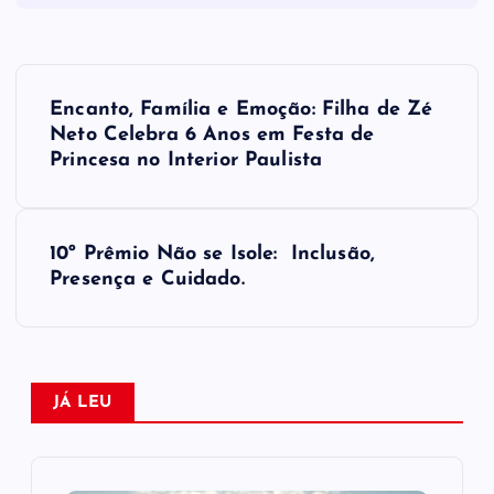
N
Encanto, Família e Emoção: Filha de Zé
a
Neto Celebra 6 Anos em Festa de
Princesa no Interior Paulista
v
e
10º Prêmio Não se Isole: Inclusão,
Presença e Cuidado.
g
a
ç
JÁ LEU
ã