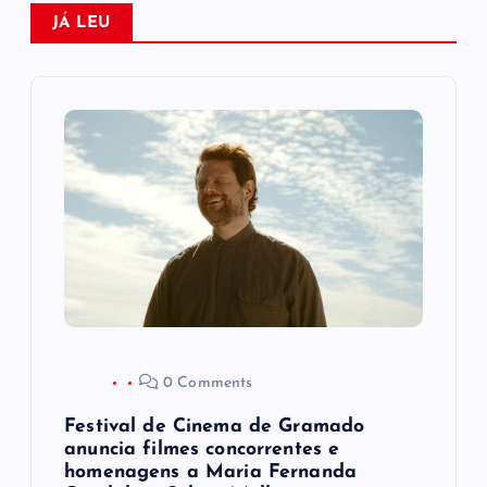
ç
JÁ LEU
ã
o
d
e
P
o
0 Comments
s
Festival de Cinema de Gramado
t
anuncia filmes concorrentes e
homenagens a Maria Fernanda