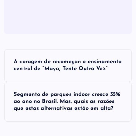
N
A coragem de recomeçar: o ensinamento
a
central de “Maya, Tente Outra Vez”
v
Segmento de parques indoor cresce 35%
e
ao ano no Brasil. Mas, quais as razões
que estas alternativas estão em alta?
g
a