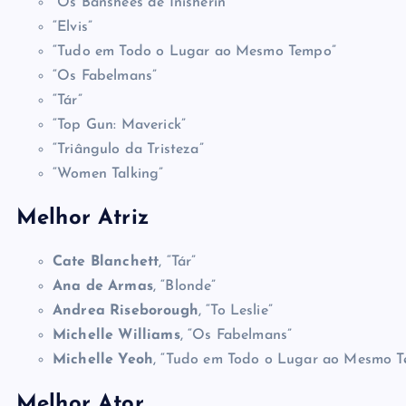
“Os Banshees de Inisherin”
“Elvis”
“Tudo em Todo o Lugar ao Mesmo Tempo”
“Os Fabelmans”
“Tár”
“Top Gun: Maverick”
“Triângulo da Tristeza”
“Women Talking”
Melhor Atriz
Cate Blanchett
, “Tár”
Ana de Armas
, “Blonde”
Andrea Riseborough
, “To Leslie”
Michelle Williams
, “Os Fabelmans”
Michelle Yeoh
, “Tudo em Todo o Lugar ao Mesmo 
Melhor Ator