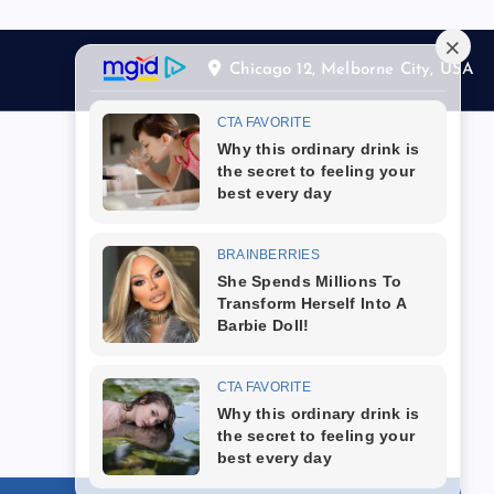
Chicago 12, Melborne City, USA