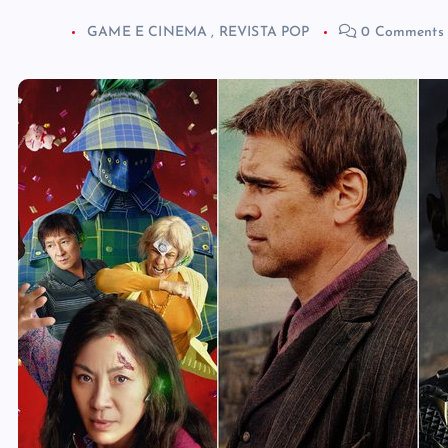
GAME E CINEMA
,
REVISTA POP
0 Comments