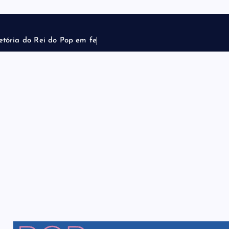
e
t
ó
r
i
a
d
o
R
e
i
d
o
P
o
p
e
m
f
e
n
ô
m
e
n
o
m
u