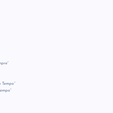
mpre”
o Tempo”
Tempo”