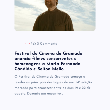
e
P
o
s
0 Comments
t
Festival de Cinema de Gramado
anuncia filmes concorrentes e
homenagens a Maria Fernanda
Cândido e Selton Mello
O Festival de Cinema de Gramado começa a
revelar os principais destaques de sua 54ª edição,
marcada para acontecer entre os dias 12 e 22 de
agosto. Durante um encontro…