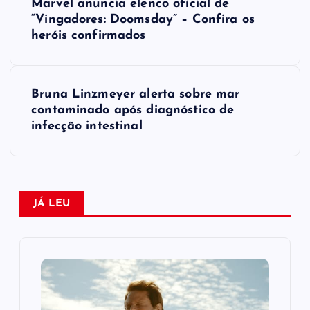
Marvel anuncia elenco oficial de
a
“Vingadores: Doomsday” – Confira os
heróis confirmados
v
e
Bruna Linzmeyer alerta sobre mar
contaminado após diagnóstico de
g
infecção intestinal
a
ç
JÁ LEU
ã
o
d