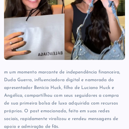
m um momento marcante de independência financeira,
Duda Guerra, influenciadora digital e namorada do
apresentador Benício Huck, filho de Luciano Huck e
Angélica, compartilhou com seus seguidores a compra
de sua primeira bolsa de luxo adquirida com recursos
próprios. O post emocionado, feito em suas redes
sociais, rapidamente viralizou e rendeu mensagens de
apoio e admiração de fãs.