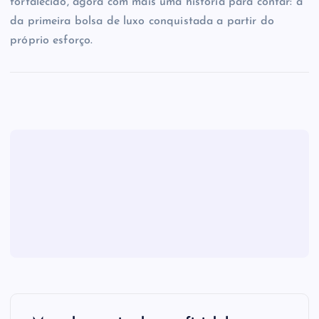
fortalecido, agora com mais uma história para contar: a
da primeira bolsa de luxo conquistada a partir do
próprio esforço.
N