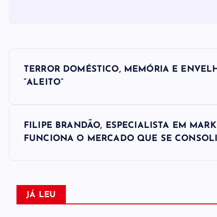
N
TERROR DOMÉSTICO, MEMÓRIA E ENVEL
a
“ALEITO”
v
FILIPE BRANDÃO, ESPECIALISTA EM MAR
e
FUNCIONA O MERCADO QUE SE CONSOLI
g
a
JÁ LEU