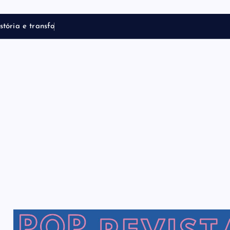
s
t
ó
r
i
a
e
t
r
a
n
s
f
o
r
m
a
t
r
a
j
e