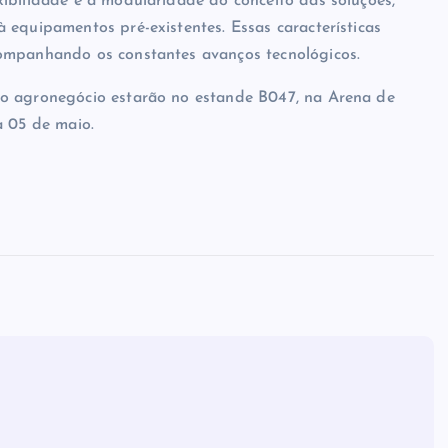
ibilidade e a modularidade do conceito das soluções,
 equipamentos pré-existentes. Essas características
companhando os constantes avanços tecnológicos.
o agronegócio estarão no estande B047, na Arena de
a 05 de maio.