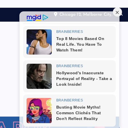
Chicago 12, Melborne City, USA