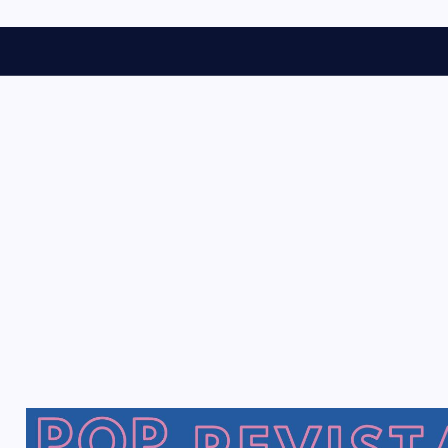
s
t
ó
r