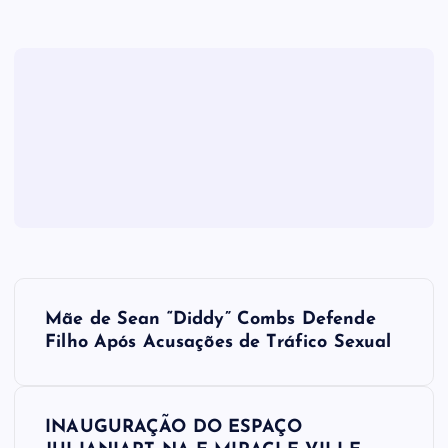
N
Mãe de Sean “Diddy” Combs Defende
a
Filho Após Acusações de Tráfico Sexual
v
INAUGURAÇÃO DO ESPAÇO