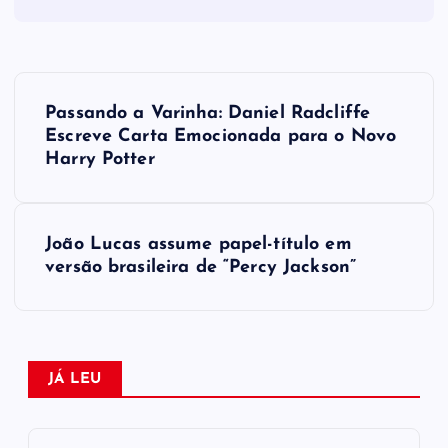
N
Passando a Varinha: Daniel Radcliffe
a
Escreve Carta Emocionada para o Novo
Harry Potter
v
e
João Lucas assume papel-título em
versão brasileira de “Percy Jackson”
g
a
ç
JÁ LEU
ã