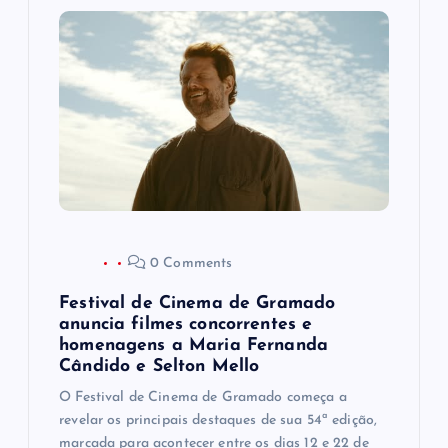
o
d
e
P
o
0 Comments
s
Festival de Cinema de Gramado
t
anuncia filmes concorrentes e
homenagens a Maria Fernanda
Cândido e Selton Mello
O Festival de Cinema de Gramado começa a
revelar os principais destaques de sua 54ª edição,
marcada para acontecer entre os dias 12 e 22 de