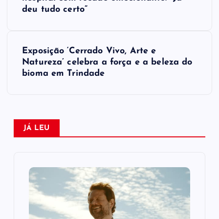
a
deu tudo certo”
v
e
Exposição ‘Cerrado Vivo, Arte e
Natureza’ celebra a força e a beleza do
g
bioma em Trindade
a
ç
JÁ LEU
ã
o
d
e