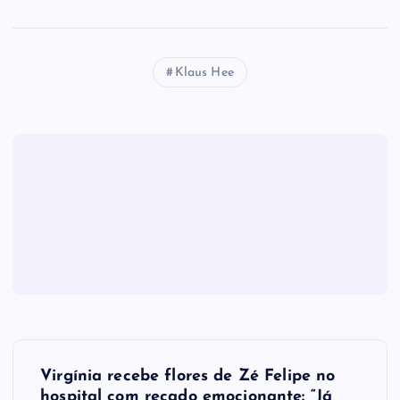
Klaus Hee
N
Virgínia recebe flores de Zé Felipe no
hospital com recado emocionante: “Já