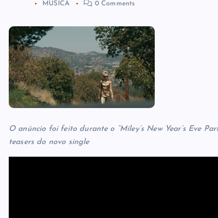
MÚSICA
0 Comments
O anúncio foi feito durante o “Miley’s New Year’s Eve Par
teasers do novo single