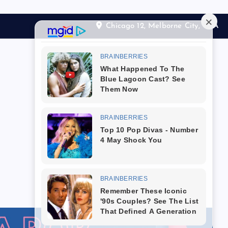
Chicago 12, Melborne City, USA