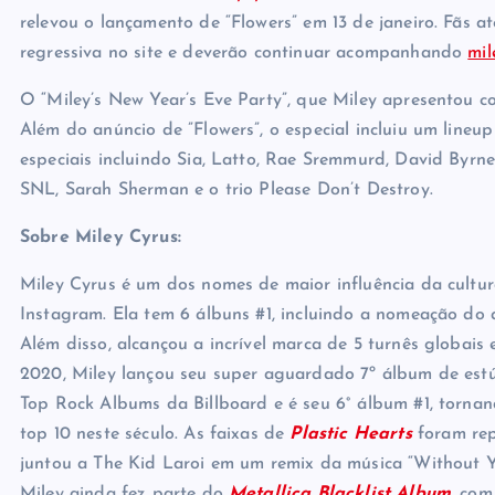
relevou o lançamento de “Flowers” em 13 de janeiro. Fãs
regressiva no site e deverão continuar acompanhando
mil
O “Miley’s New Year’s Eve Party”, que Miley apresentou c
Além do anúncio de ”Flowers”, o especial incluiu um lineu
especiais incluindo Sia, Latto, Rae Sremmurd, David Byrne,
SNL, Sarah Sherman e o trio Please Don’t Destroy.
Sobre Miley Cyrus:
Miley Cyrus é um dos nomes de maior influência da cultu
Instagram. Ela tem 6 álbuns #1, incluindo a nomeação d
Além disso, alcançou a incrível marca de 5 turnês globai
2020, Miley lançou seu super aguardado 7º álbum de est
Top Rock Albums da Billboard e é seu 6° álbum #1, torna
top 10 neste século. As faixas de
Plastic Hearts
foram rep
juntou a The Kid Laroi em um remix da música “Without Y
Miley ainda fez parte do
Metallica Blacklist Album
, com