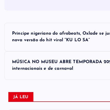
N
Príncipe nigeriano do afrobeats, Oxlade se j
a
nova versão do hit viral “KU LO SA”
v
MÚSICA NO MUSEU ABRE TEMPORADA 2023 C
e
internacionais e de carnaval
g
a
JÁ LEU