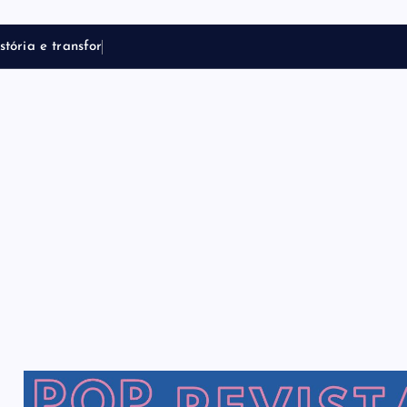
s
t
ó
r
i
a
e
t
r
a
n
s
f
o
r
m
a
t
r
a
j
e