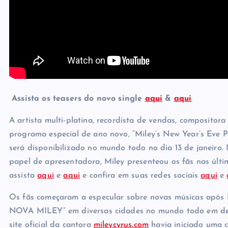
Assista os teasers do novo single
aqui
&
aqui
A artista multi-platina, recordista de vendas, compositora
programa especial de ano novo, “Miley’s New Year’s Eve Pa
será disponibilizado no mundo todo no dia 13 de janeiro. 
papel de apresentadora, Miley presenteou os fãs nas últim
assista
aqui
e
aqui
e confira em suas redes sociais
aqui
e
Os fãs começaram a especular sobre novas músicas apó
NOVA MILEY” em diversas cidades no mundo todo em d
site oficial da cantora
mileycyrus.com
havia iniciado uma 