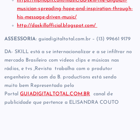
https://hiphop11.com/music/da-
skill-the-angolan-
musician-
spreading-hope-and-
inspiration-through-
his-
message-driven-music/
http://daskillofficial.
blogspot.com/
ASSESSORIA
: guiadigitaltotal.com.br – (13) 99661 9179
DA- SKILL está a se internacionalizar e a se infiltrar no
mercado Brasileiro com videos clips e músicas nas
rádios, e tvs ,Revista trabalha com o produtor
engenheiro de som da B. productions está sendo
muito bem Representado pelo
Portal
GUIADIGITALTOTAL.COM.BR
canal de
publicidade que pertence a ELISANDRA COUTO