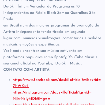
deixando uma impressão duradoura.
Da-Skill foi um Vencedor do Programa os 10
Independentes na Rádio Black Sampa Guarulhos São
Paulo
em Brasil num dos maiores programas de promoção do
Artista Independente tendo ficado em segundo
lugar com inúmeras visualizações, comentários e pedidos
musicais, emoções e experiências.
Você pode encontrar sua música cativante em
plataformas populares como Spotify, YouTube Music e
seu canal oficial no YouTube, “Da-Skill Music”.
CONTATO COM ARTISTA
https://www.facebook.com/
daskillofficial?mibextid=
ZbWKwL
https://instagram.com/da_
skillofficial?igshid=
NjIwNzIyMDk2Mg==