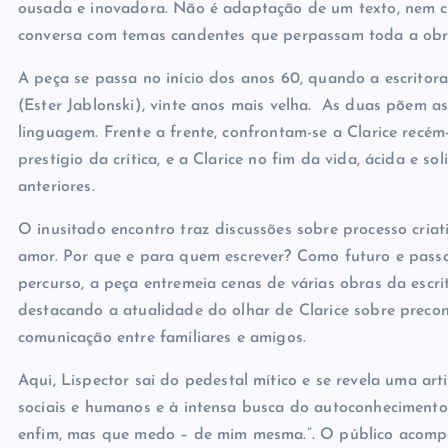
mais de 30 anos de pesquisa, publicações no Brasil e ext
ousada e inovadora. Não é adaptação de um texto, nem co
conversa com temas candentes que perpassam toda a obra
A peça se passa no início dos anos 60, quando a escritor
(Ester Jablonski), vinte anos mais velha. As duas põem a
linguagem. Frente a frente, confrontam-se a Clarice recé
prestígio da crítica, e a Clarice no fim da vida, ácida e so
anteriores.
O inusitado encontro traz discussões sobre processo criat
amor. Por que e para quem escrever? Como futuro e passa
percurso, a peça entremeia cenas de várias obras da escri
destacando a atualidade do olhar de Clarice sobre preconc
comunicação entre familiares e amigos.
Aqui,
Lispector sai do pedestal mítico e se revela uma ar
sociais e humanos e à intensa busca do autoconhecimento: 