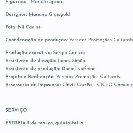
Iluminação:
Vilmar Olos
Figurino:
Marieta Spada
Designer:
Mariana Grojsgold
Foto:
Nil Caniné
Coordenação de produção:
Veredas Promoções Culturai
Produção executiva:
Sergio Canizio
Assistente de direção:
James Simão
Assistente de produção:
Daniel Koifman
Projeto e Realização
: Veredas Promoções Culturais
Assessoria de Imprensa
: Clóvis Corrêa – CICLO Comuni
SERVIÇO
ESTREIA 5 de março, quinta-feira