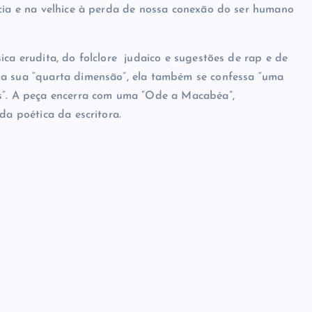
anha situações cotidianas que ganham uma inflexão
ncia e na velhice à perda de nossa conexão do ser humano
ica erudita, do folclore judaico e sugestões de rap e de
 a sua “quarta dimensão”, ela também se confessa “uma
as”. A peça encerra com uma “Ode a Macabéa”,
da poética da escritora.