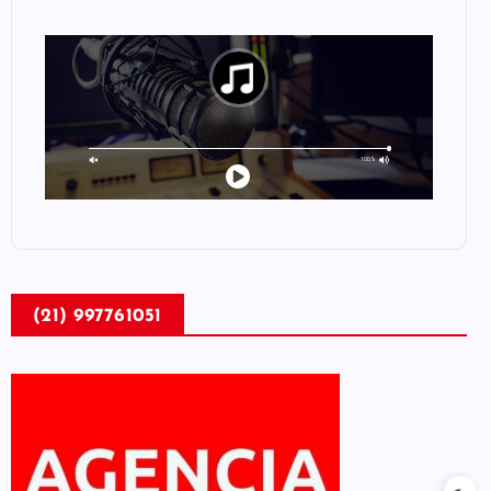
RÁDIO NOVA MPB
(21) 997761051