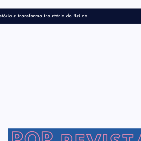
e
t
ó
r
i
a
d
o
R
e
i
d
o
P
o
p
e
m
f