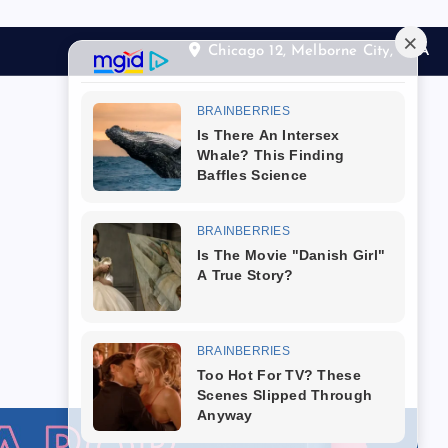
Chicago 12, Melborne City, USA