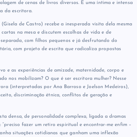
erior e adaptações da escritora. Resultou uma proposta
lagem de cenas de livros diversos. É uma íntima e intensa
 da escritora.
a (Gisela de Castro) recebe a inesperada visita dela mesma
s cartas na mesa e discutem escolhas de vida e de
m-separada, com filhos pequenos e já desfrutando do
litária, com projeto de escrita que radicaliza propostas
ivo e as
experiências de amizade, maternidade, corpo e
do nos mobilizam? O que é ser escritora mulher? Nesse
tora (interpretadas por Ana Barroso e Joelson Medeiros),
eito, discriminação étnica, conflitos de geração e
tista densa, de personalidade complexa, ligada a dramas
“preciso fazer um retiro espiritual e encontrar-me enfim –