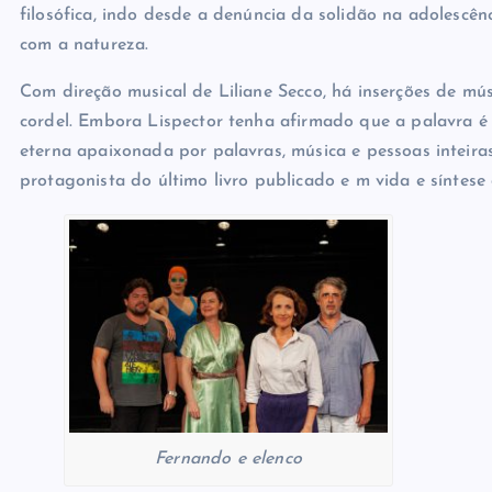
enfim, mas que medo – de mim mesma.”. O público acomp
filosófica, indo desde a denúncia da solidão na adolescê
com a natureza.
Com direção musical de Liliane Secco, há inserções de mús
cordel. Embora Lispector tenha afirmado que a palavra é
eterna apaixonada por palavras, música e pessoas inteir
protagonista do último livro publicado e m vida e síntese 
Fernando e elenco