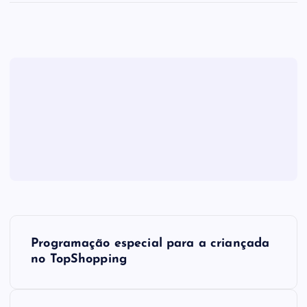
N
Programação especial para a criançada
a
no TopShopping
v