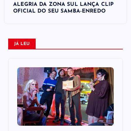
ALEGRIA DA ZONA SUL LANÇA CLIP
e
OFICIAL DO SEU SAMBA-ENREDO
g
a
JÁ LEU
ç
ã
o
d
e
P