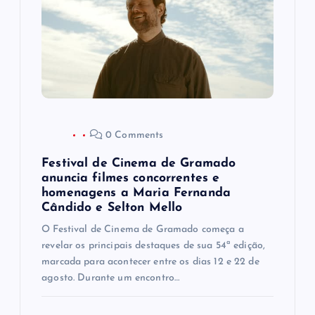
o
d
e
P
0 Comments
o
Festival de Cinema de Gramado
anuncia filmes concorrentes e
s
homenagens a Maria Fernanda
Cândido e Selton Mello
t
O Festival de Cinema de Gramado começa a
revelar os principais destaques de sua 54ª edição,
marcada para acontecer entre os dias 12 e 22 de
agosto. Durante um encontro…