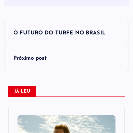
N
O FUTURO DO TURFE NO BRASIL
a
v
Próximo post
e
g
JÁ LEU
a
ç
ã