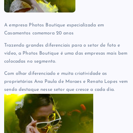
A empresa Photos Boutique especializada em
Casamentos comemora 20 anos
Trazendo grandes diferenciais para o setor de foto e
vídeo, a Photos Boutique é uma das empresas mais bem
colocadas no segmento.
Com olhar diferenciado e muita criatividade as
proprietárias Ana Paula de Moraes e Renata Lopes vem
sendo destaque nesse setor que cresce a cada dia.