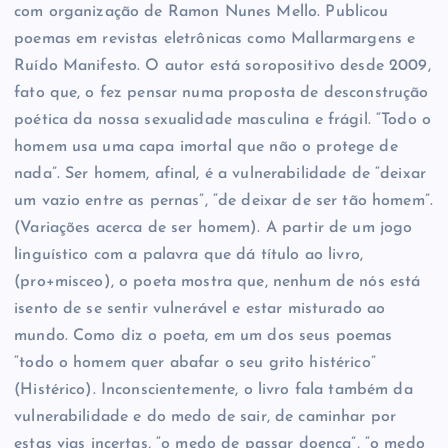
com organização de Ramon Nunes Mello. Publicou
poemas em revistas eletrônicas como Mallarmargens e
Ruído Manifesto. O autor está soropositivo desde 2009,
fato que, o fez pensar numa proposta de desconstrução
poética da nossa sexualidade masculina e frágil. “Todo o
homem usa uma capa imortal que não o protege de
nada”. Ser homem, afinal, é a vulnerabilidade de “deixar
um vazio entre as pernas”, “de deixar de ser tão homem”.
(Variações acerca de ser homem). A partir de um jogo
linguístico com a palavra que dá título ao livro,
(pro+misceo), o poeta mostra que, nenhum de nós está
isento de se sentir vulnerável e estar misturado ao
mundo. Como diz o poeta, em um dos seus poemas
“todo o homem quer abafar o seu grito histérico”
(Histérico). Inconscientemente, o livro fala também da
vulnerabilidade e do medo de sair, de caminhar por
estas vias incertas, “o medo de passar doença”, “o medo