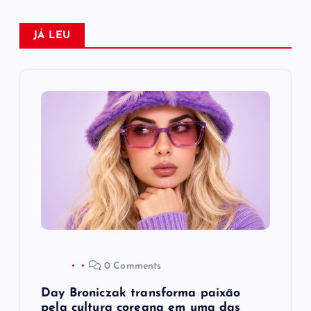
a
JÁ LEU
ç
ã
o
d
e
P
o
0 Comments
s
Day Broniczak transforma paixão
pela cultura coreana em uma das