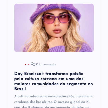
o
d
e
P
o
0 Comments
s
Day Broniczak transforma paixão
t
pela cultura coreana em uma das
maiores comunidades do segmento no
Brasil
A cultura sul-coreana nunca esteve tão presente no
cotidiano dos brasileiros. O sucesso global do K-
pop, dos K-dramas, da gastronomia, da beleza e