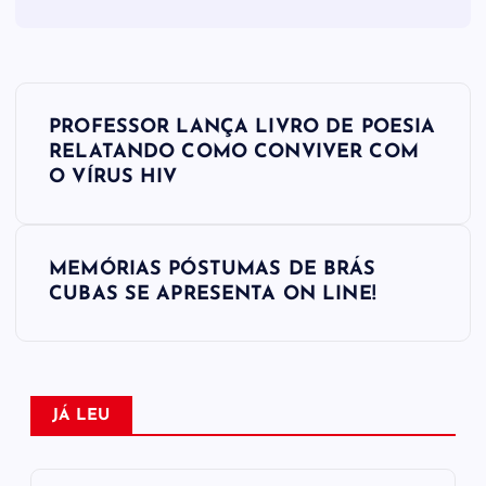
N
PROFESSOR LANÇA LIVRO DE POESIA
a
RELATANDO COMO CONVIVER COM
O VÍRUS HIV
v
e
MEMÓRIAS PÓSTUMAS DE BRÁS
CUBAS SE APRESENTA ON LINE!
g
a
ç
JÁ LEU
ã