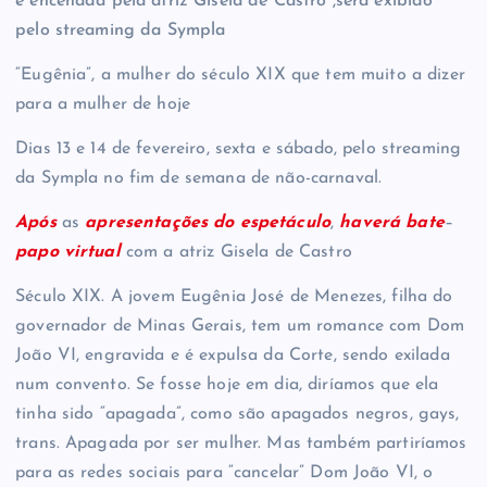
e encenada pela atriz Gisela de Castro ,será exibido
pelo streaming da Sympla
“Eugênia”, a mulher do século XIX que tem muito a dizer
para a mulher de hoje
Dias 13 e 14 de fevereiro, sexta e sábado, pelo streaming
da Sympla no fim de semana de não-carnaval.
Após
as
apresentações do espetáculo
,
haverá bate
–
papo virtual
com a atriz Gisela de Castro
Século XIX. A jovem Eugênia José de Menezes, filha do
governador de Minas Gerais, tem um romance com Dom
João VI, engravida e é expulsa da Corte, sendo exilada
num convento. Se fosse hoje em dia, diríamos que ela
tinha sido “apagada”, como são apagados negros, gays,
trans. Apagada por ser mulher. Mas também partiríamos
para as redes sociais para “cancelar” Dom João VI, o