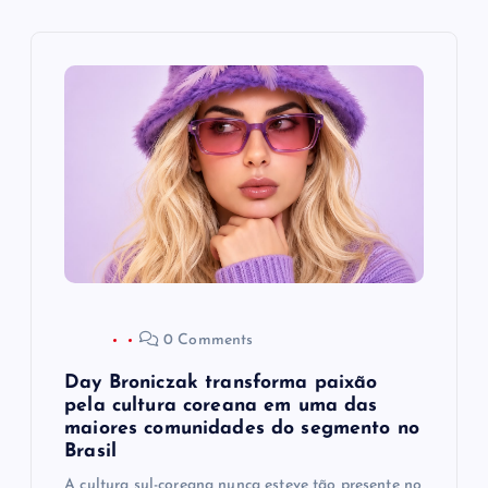
ç
ã
o
d
e
P
o
0 Comments
s
Day Broniczak transforma paixão
pela cultura coreana em uma das
t
maiores comunidades do segmento no
Brasil
A cultura sul-coreana nunca esteve tão presente no