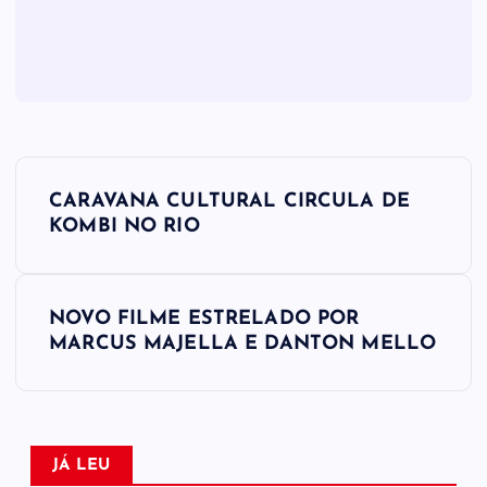
N
CARAVANA CULTURAL CIRCULA DE
a
KOMBI NO RIO
v
NOVO FILME ESTRELADO POR
e
MARCUS MAJELLA E DANTON MELLO
g
a
JÁ LEU