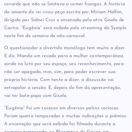
covarde que não se limitava a comer frangos. A história
da amante do rei virou peça escrita por Miriam Halfim,
dirigida por Sidnei Cruz e encenada pela atriz Gisela de
Castro. “Eugênia” será exibida pelo streaming da Sympla
neste fim de semana de não-carnaval.
O questionador e divertido monólogo tem muito a dizer.
E diz. Manda um recado para a mulher contemporânea,
ainda na luta por seu espaço, seu reconhecimento, para
não ser apagada, mas, sim, para poder escrever sua
própria história. Com tanto a dizer, a discussão vai
extrapolar a sessão. E, depois do fim da apresentação,
vai ter bate-papo com Gisela.
“Eugênia” foi um sucesso em diversos palcos cariocas.
Foram quatro temporadas e muitas indicações a prêmios.
A encenação que será exibida foi filmada durante a
primeira temporada, no Planetário da Gávea, em