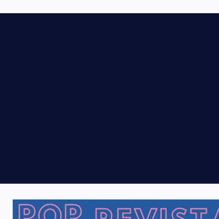
i
s
t