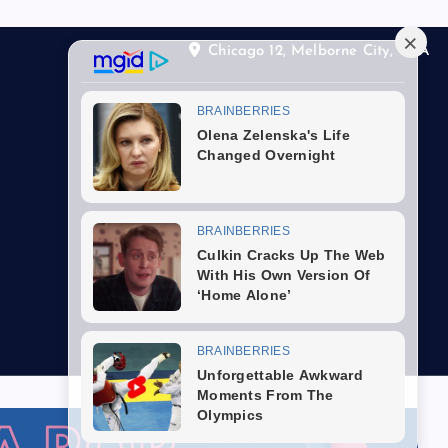
Chicago 12, Melborne City, USA