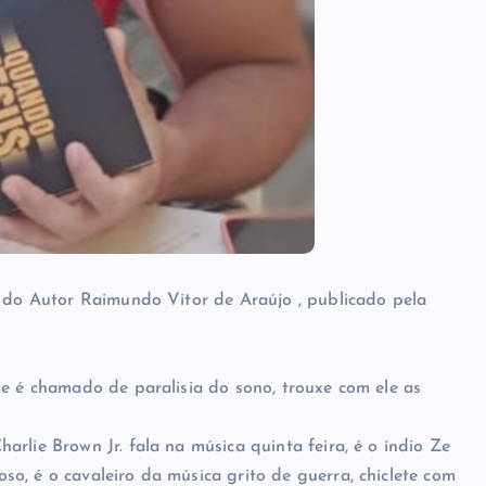
, do Autor Raimundo Vitor de Araújo , publicado pela
je é chamado de paralisia do sono, trouxe com ele as
rlie Brown Jr. fala na música quinta feira, é o índio Ze
o, é o cavaleiro da música grito de guerra, chiclete com