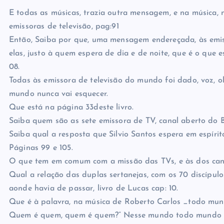
E todas as músicas, trazia outra mensagem, e na música, n
emissoras de televisão, pag:91
Então, Saiba por que, uma mensagem endereçada, às emiss
elas, justo à quem espera de dia e de noite, que é o que e
08.
Todas às emissora de televisão do mundo foi dado, voz, ol
mundo nunca vai esquecer.
Que está na página 33deste livro.
Saiba quem são as sete emissora de TV, canal aberto do B
Saiba qual a resposta que Silvio Santos espera em espírit
Páginas 99 e 105.
O que tem em comum com a missão das TVs, e às dos cant
Qual a relação das duplas sertanejas, com os 70 discípulo
aonde havia de passar, livro de Lucas cap: 10.
Que é à palavra, na música de Roberto Carlos _todo mun
Quem é quem, quem é quem?” Nesse mundo todo mundo 