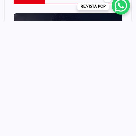
REVISTA POP
CINEMA TEATRO TV INTERNET
MÚSICA
NEWS
REVISTA POP
“Michael” faz história e
transforma trajetória do Rei
do Pop em fenômeno
mundial nos cinemas