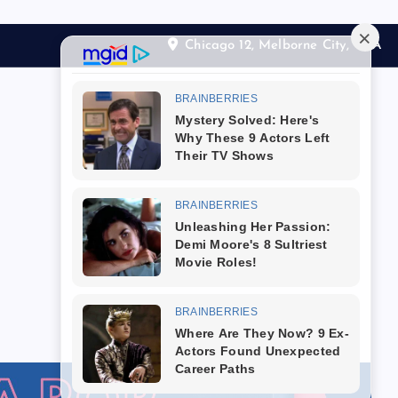
Chicago 12, Melborne City, USA