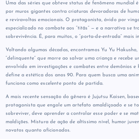
Uma das séries que obteve status de fenômeno mundial é
por muros gigantes contra criaturas devoradoras de huma
e reviravoltas emocionais. O protagonista, ávido por vin
especializado no combate aos “titãs” — e a narrativa se t
sobrevivência. É, para muitos, o “porta-de-entrada” mais i
Voltando algumas décadas, encontramos Yu Yu Hakusho, um
“delinquente” que morre ao salvar uma criança e recebe u
envolvido em investigações e combates entre demônios e
define a estética dos anos 90. Para quem busca uma anim
funciona como excelente ponto de partida.
A mais recente sensação do gênero é Jujutsu Kaisen, b
protagonista que engole um artefato amaldiçoado e se t
sobreviver, deve aprender a controlar esse poder e se ma
maldições. Mistura de ação de altíssimo nível, humor juve
novatos quanto aficionados.