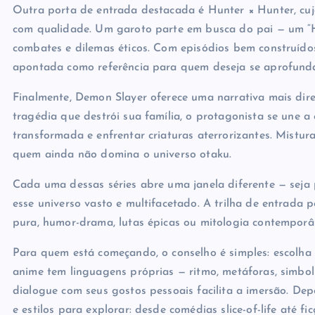
Outra porta de entrada destacada é Hunter × Hunter, cuj
com qualidade. Um garoto parte em busca do pai — um “H
combates e dilemas éticos. Com episódios bem construído
apontada como referência para quem deseja se aprofunda
Finalmente, Demon Slayer oferece uma narrativa mais dire
tragédia que destrói sua família, o protagonista se une a
transformada e enfrentar criaturas aterrorizantes. Mistur
quem ainda não domina o universo otaku.
Cada uma dessas séries abre uma janela diferente — seja pe
esse universo vasto e multifacetado. A trilha de entrada p
pura, humor-drama, lutas épicas ou mitologia contemporâ
Para quem está começando, o conselho é simples: escolha
anime tem linguagens próprias — ritmo, metáforas, simbol
dialogue com seus gostos pessoais facilita a imersão. Dep
e estilos para explorar: desde comédias slice-of-life até fi