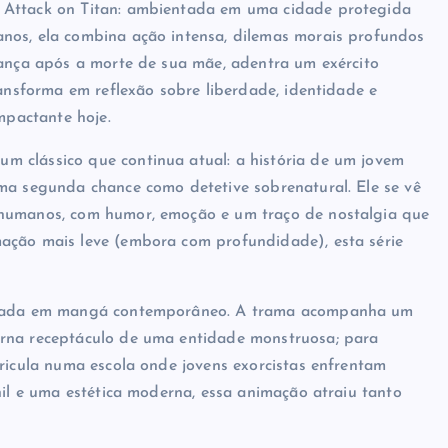
 Attack on Titan: ambientada em uma cidade protegida
nos, ela combina ação intensa, dilemas morais profundos
gança após a morte de sua mãe, adentra um exército
ransforma em reflexão sobre liberdade, identidade e
mpactante hoje.
 clássico que continua atual: a história de um jovem
ma segunda chance como detetive sobrenatural. Ele se vê
 humanos, com humor, emoção e um traço de nostalgia que
ação mais leve (embora com profundidade), esta série
aseada em mangá contemporâneo. A trama acompanha um
orna receptáculo de uma entidade monstruosa; para
tricula numa escola onde jovens exorcistas enfrentam
nil e uma estética moderna, essa animação atraiu tanto