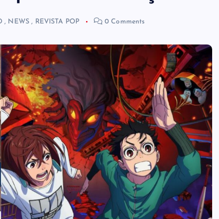
O
,
NEWS
,
REVISTA POP
0 Comments