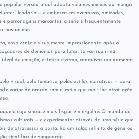
a popular versão atual adapta volumes iniciais do mangá
unter” lendário — e embarca em aventuras, amizades,
s e personagens marcantes, a série é frequentemente
r nos animes.
ta, envolvente e visualmente impressionante: após a
 caçadores de demônios para lutar, salvar sua irmã
a ideal de emoção, estética e ritmo, conquista rapidamente
lo visual, pela temática, pelos estilos narrativos — para
ode variar de acordo com o estilo que mais lhe atrai: ação
nea.
 aquela cuja sinopse mais fisgar e mergulhe. O mundo do
ismos culturais — e experimentar através de uma série que
ois de atravessar a porta, há um salão infinito de gêneros
cção científica de vanguarda.