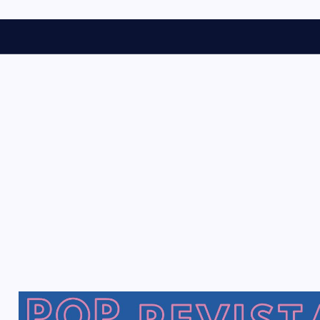
s
t
ó
r