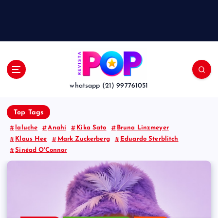
whatsapp (21) 997761051
Top Tags
laluche
Anahí
Kika Sato
Bruna Linzmeyer
Klaus Hee
Mark Zuckerberg
Eduardo Sterblitch
Sinéad O'Connor