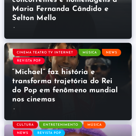
Maria Fernanda Cândido e
Selton Mello
CINEMA TEATRO TV INTERNET
MÚSICA
NEWS
REVISTA POP
“Michael” faz história e
transforma trajetória do Rei
do Pop em fenômeno mundial
nos cinemas
CULTURA
ENTRETENIMENTO
MÚSICA
NEWS
REVISTA POP