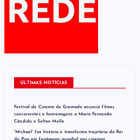
p
o
s
t
s
ÚLTIMAS NOTÍCIAS
Festival de Cinema de Gramado anuncia filmes
concorrentes e homenagens a Maria Fernanda
Cândido e Selton Mello
“Michael” faz história e transforma trajetória do Rei
do Pop em fenômeno mundial nos cinemas