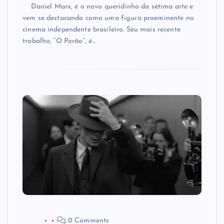
Daniel Marx, é o novo queridinho da sétima arte e
vem se destacando como uma figura proeminente no
cinema independente brasileiro. Seu mais recente
trabalho, “O Porão”, é…
0 Comments