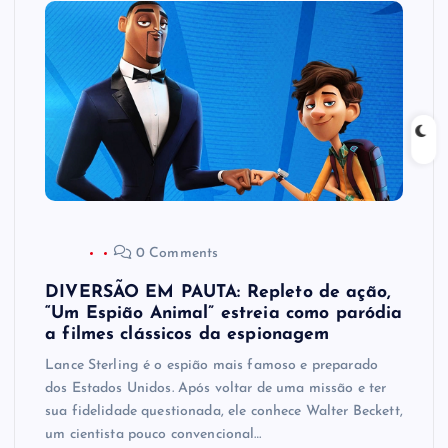
0 Comments
DIVERSÃO EM PAUTA: Repleto de ação,
“Um Espião Animal” estreia como paródia
a filmes clássicos da espionagem
Lance Sterling é o espião mais famoso e preparado
dos Estados Unidos. Após voltar de uma missão e ter
sua fidelidade questionada, ele conhece Walter Beckett,
um cientista pouco convencional…