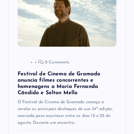
d
e
P
o
s
0 Comments
t
Festival de Cinema de Gramado
anuncia filmes concorrentes e
homenagens a Maria Fernanda
Cândido e Selton Mello
O Festival de Cinema de Gramado começa a
revelar os principais destaques de sua 54ª edição,
marcada para acontecer entre os dias 12 e 22 de
agosto. Durante um encontro…