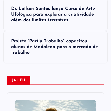
N
Dr. Laílson Santos lança Curso de Arte
a
Ufológica para explorar a criatividade
além dos limites terrestres
v
e
Projeto “Partiu Trabalho” capacitou
alunos de Madalena para o mercado de
g
trabalho
a
ç
JÁ LEU
ã
o