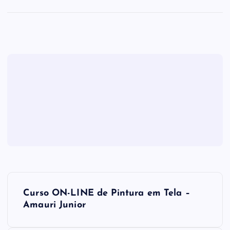
N
Curso ON-LINE de Pintura em Tela –
a
Amauri Junior