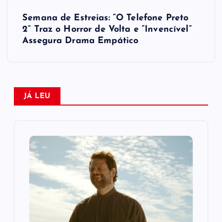
v
Semana de Estreias: “O Telefone Preto
e
2” Traz o Horror de Volta e “Invencível”
Assegura Drama Empático
g
a
ç
JÁ LEU
ã
o
d
e