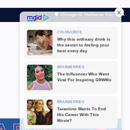
Chicago 12, Melborne City, USA