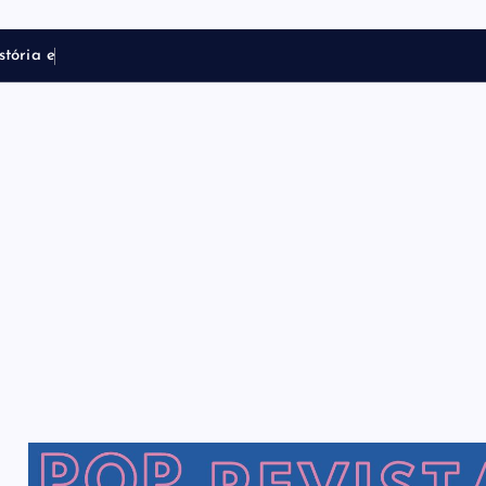
s
t
ó
r
i
a
e
t
r
a
n
s
f
o
r
m
a