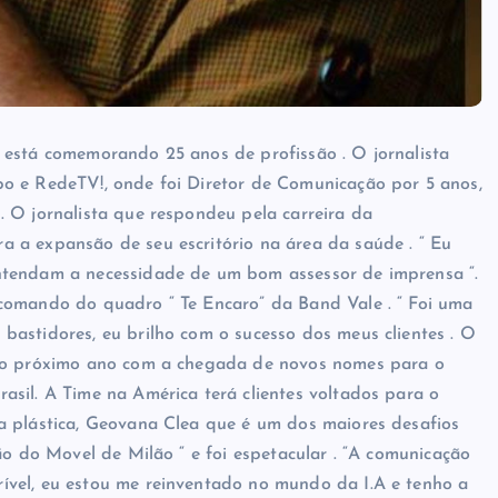
 está comemorando 25 anos de profissão . O jornalista
o e RedeTV!, onde foi Diretor de Comunicação por 5 anos,
 O jornalista que respondeu pela carreira da
 a expansão de seu escritório na área da saúde . “ Eu
ntendam a necessidade de um bom assessor de imprensa “.
comando do quadro “ Te Encaro” da Band Vale . “ Foi uma
astidores, eu brilho com o sucesso dos meus clientes . O
a o próximo ano com a chegada de novos nomes para o
sil. A Time na América terá clientes voltados para o
a plástica, Geovana Clea que é um dos maiores desafios
ão do Movel de Milão “ e foi espetacular . “A comunicação
vel, eu estou me reinventado no mundo da I.A e tenho a