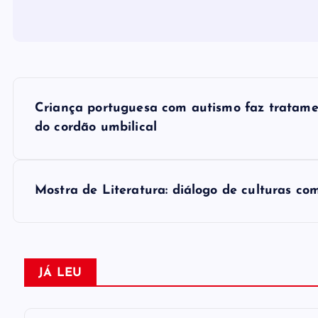
N
Criança portuguesa com autismo faz tratame
a
do cordão umbilical
v
Mostra de Literatura: diálogo de culturas co
e
g
JÁ LEU
a