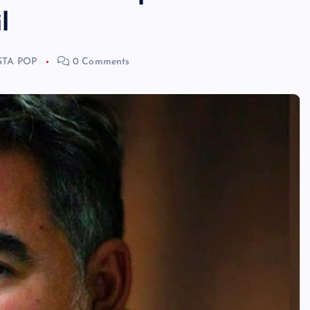
l
STA POP
0 Comments