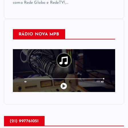
como Rede Globo e RedeTV!,…
RÁDIO NOVA MPB
(21) 997761051