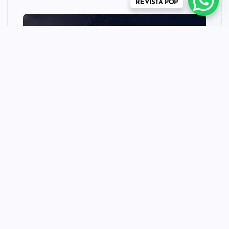
REVISTA POP
CINEMA TEATRO TV INTERNET
MÚSICA
NEWS
REVISTA POP
“Michael” faz história e
transforma trajetória do Rei
do Pop em fenômeno
mundial nos cinemas