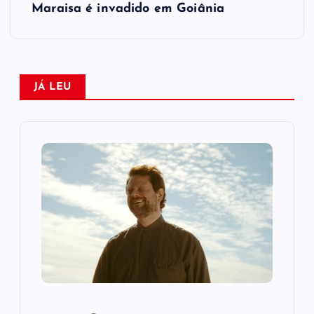
e
Maraisa é invadido em Goiânia
g
a
JÁ LEU
ç
ã
o
d
e
P