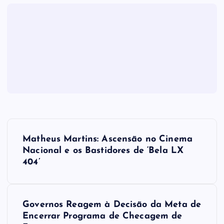
N
Matheus Martins: Ascensão no Cinema
a
Nacional e os Bastidores de ‘Bela LX
404’
v
e
Governos Reagem à Decisão da Meta de
Encerrar Programa de Checagem de