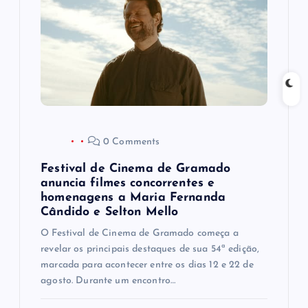
o
d
e
P
o
0 Comments
s
Festival de Cinema de Gramado
anuncia filmes concorrentes e
t
homenagens a Maria Fernanda
Cândido e Selton Mello
O Festival de Cinema de Gramado começa a
revelar os principais destaques de sua 54ª edição,
marcada para acontecer entre os dias 12 e 22 de
agosto. Durante um encontro…