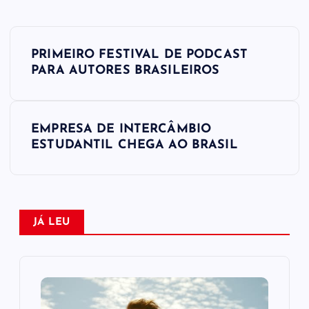
N
PRIMEIRO FESTIVAL DE PODCAST
a
PARA AUTORES BRASILEIROS
v
EMPRESA DE INTERCÂMBIO
e
ESTUDANTIL CHEGA AO BRASIL
g
a
JÁ LEU
ç
ã