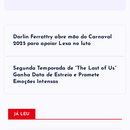
N
Darlin Ferrattry abre mão do Carnaval
a
2025 para apoiar Lexa no luto
v
Segunda Temporada de “The Last of Us”
e
Ganha Data de Estreia e Promete
Emoções Intensas
g
a
ç
JÁ LEU