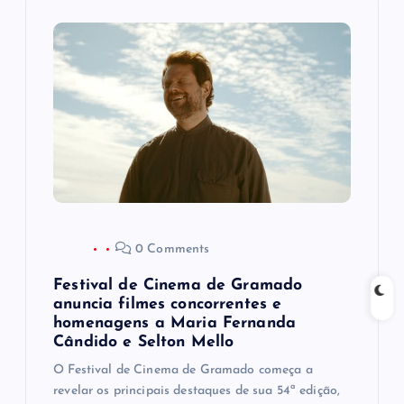
ã
o
d
e
P
o
0 Comments
s
Festival de Cinema de Gramado
t
anuncia filmes concorrentes e
homenagens a Maria Fernanda
Cândido e Selton Mello
O Festival de Cinema de Gramado começa a
revelar os principais destaques de sua 54ª edição,