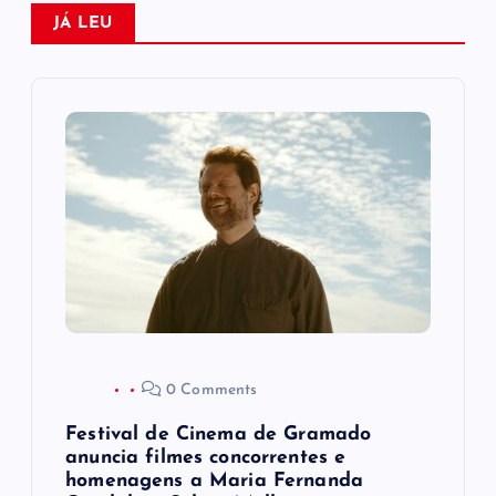
ç
JÁ LEU
ã
o
d
e
P
o
0 Comments
s
Festival de Cinema de Gramado
t
anuncia filmes concorrentes e
homenagens a Maria Fernanda