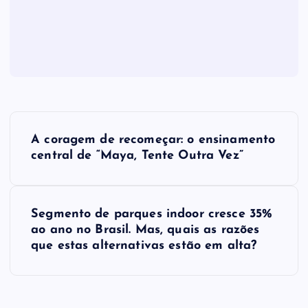
N
A coragem de recomeçar: o ensinamento
a
central de “Maya, Tente Outra Vez”
v
Segmento de parques indoor cresce 35%
e
ao ano no Brasil. Mas, quais as razões
que estas alternativas estão em alta?
g
a