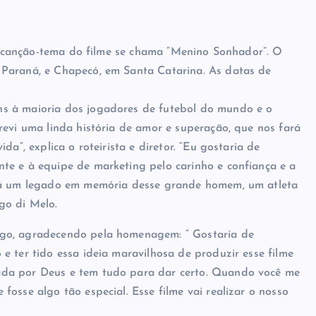
. A canção-tema do filme se chama “Menino Sonhador”. O
 Paraná, e Chapecó, em Santa Catarina. As datas de
s à maioria dos jogadores de futebol do mundo e o
revi uma linda história de amor e superação, que nos fará
a”, explica o roteirista e diretor. “Eu gostaria de
te e à equipe de marketing pelo carinho e confiança e a
erá um legado em memória desse grande homem, um atleta
go di Melo.
ago, agradecendo pela homenagem: ” Gostaria de
e ter tido essa ideia maravilhosa de produzir esse filme
ada por Deus e tem tudo para dar certo. Quando você me
osse algo tão especial. Esse filme vai realizar o nosso