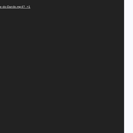
mae-do-Danilo.mp4?_=1