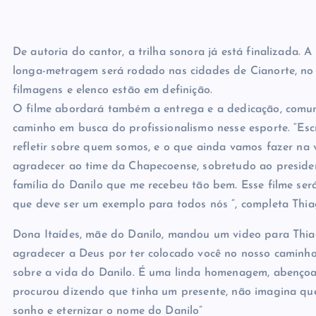
De autoria do cantor, a trilha sonora já está finalizada
longa-metragem será rodado nas cidades de Cianorte, no
filmagens e elenco estão em definição.
O filme abordará também a entrega e a dedicação, comun
caminho em busca do profissionalismo nesse esporte. “Esc
refletir sobre quem somos, e o que ainda vamos fazer na vid
agradecer ao time da Chapecoense, sobretudo ao presiden
família do Danilo que me recebeu tão bem. Esse filme s
que deve ser um exemplo para todos nós “, completa Thia
Dona Itaídes, mãe do Danilo, mandou um video para Thi
agradecer a Deus por ter colocado você no nosso caminho 
sobre a vida do Danilo. É uma linda homenagem, abenço
procurou dizendo que tinha um presente, não imagina que f
sonho e eternizar o nome do Danilo”