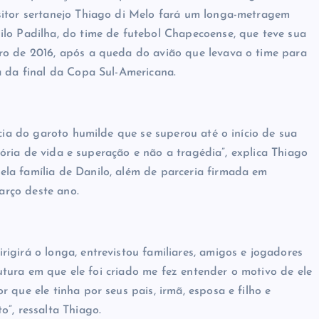
sitor sertanejo Thiago di Melo fará um longa-metragem
lo Padilha, do time de futebol Chapecoense, que teve sua
ro de 2016, após a queda do avião que levava o time para
a da final da Copa Sul-Americana.
ncia do garoto humilde que se superou até o início de sua
stória de vida e superação e não a tragédia”, explica Thiago
la família de Danilo, além de parceria firmada em
rço deste ano.
igirá o longa, entrevistou familiares, amigos e jogadores
trutura em que ele foi criado me fez entender o motivo de ele
 que ele tinha por seus pais, irmã, esposa e filho e
”, ressalta Thiago.