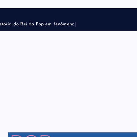
e
t
ó
r
i
a
d
o
R
e
i
d
o
P
o
p
e
m
f
e
n
ô
m
e
n
o
m
u
n
d
i
a
l