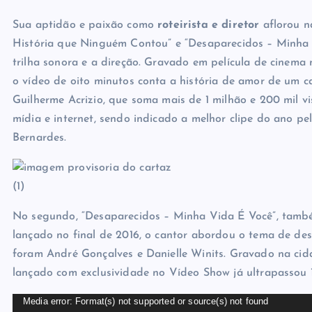
Sua aptidão e paixão como
roteirista e diretor
aflorou n
História que Ninguém Contou” e “Desaparecidos – Minha Vi
trilha sonora e a direção. Gravado em película de cinema
o vídeo de oito minutos conta a história de amor de um ca
Guilherme Acrizio, que soma mais de 1 milhão e 200 mil v
mídia e internet, sendo indicado a melhor clipe do ano 
Bernardes.
No segundo, “Desaparecidos – Minha Vida É Você”, també
lançado no final de 2016, o cantor abordou o tema de de
foram André Gonçalves e Danielle Winits. Gravado na cid
lançado com exclusividade no Vídeo Show já ultrapassou 1
Media error: Format(s) not supported or source(s) not found
T