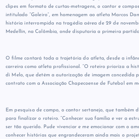
clipes em formato de curtas-metragens, o cantor e compo
intitulado “Goleiro”, em homenagem ao atleta Marcos Dani
história interrompida na tragédia aérea de 29 de novemb
Medellín, na Colômbia, onde disputaria a primeira partid
O filme contará toda a trajetória do atleta, desde a infâ
carreira como atleta profissional. “O roteiro prioriza a hi
di Melo, que detém a autorização de imagem concedida pe
contrato com a Associação Chapecoense de Futebol em ma
Em pesquisa de campo, o cantor sertanejo, que também dir
para finalizar o roteiro. “Conhecer sua família e ver a es
ser tão querido. Pude vivenciar e me emocionar com o amor
conhecer histórias que engrandeceram ainda mais o projeto