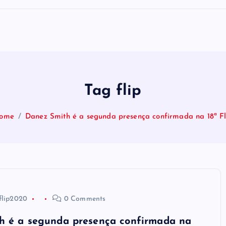
Tag flip
ome
Danez Smith é a segunda presença confirmada na 18ª Fl
flip2020
0 Comments
h é a segunda presença confirmada na