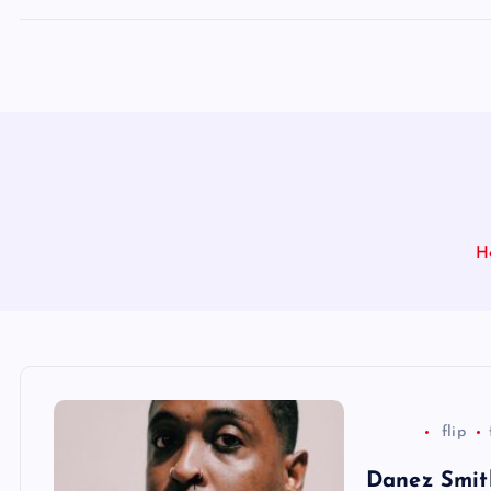
H
flip
Danez Smit