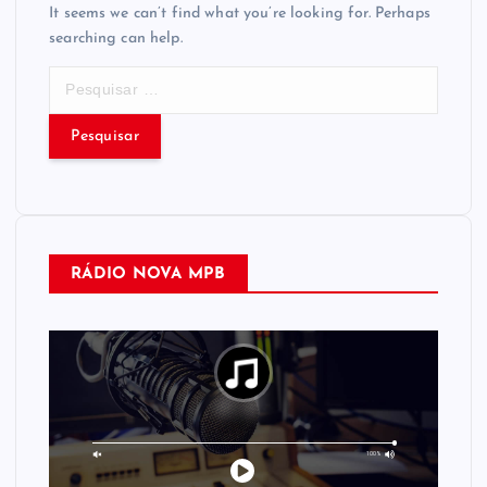
It seems we can’t find what you’re looking for. Perhaps
searching can help.
P
e
s
q
u
i
s
a
RÁDIO NOVA MPB
r
p
o
r
: