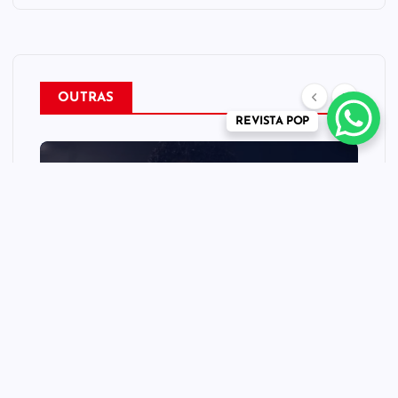
OUTRAS
REVISTA POP
CINEMA TEATRO TV INTERNET
MÚSICA
NEWS
REVISTA POP
“Michael” faz história e
transforma trajetória do Rei
do Pop em fenômeno
mundial nos cinemas