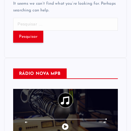
It seems we can’t find what you’re looking for. Perhaps
searching can help.
P
e
s
q
u
i
s
a
RÁDIO NOVA MPB
r
p
o
r
: