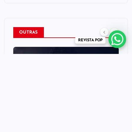
OUTRAS
REVISTA POP
CINEMA TEATRO TV INTERNET
MÚSICA
NEWS
REVISTA POP
“Michael” faz história e
transforma trajetória do Rei
do Pop em fenômeno
mundial nos cinemas